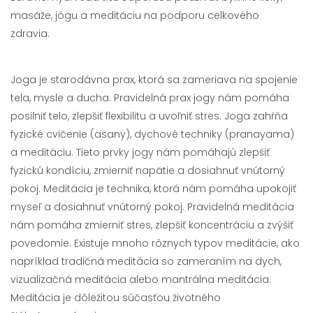
masáže, jógu a meditáciu na podporu celkového
zdravia.
Joga je starodávna prax, ktorá sa zameriava na spojenie
tela, mysle a ducha. Pravidelná prax jogy nám pomáha
posilniť telo, zlepšiť flexibilitu a uvoľniť stres. Joga zahŕňa
fyzické cvičenie (asany), dychové techniky (pranayama)
a meditáciu. Tieto prvky jogy nám pomáhajú zlepšiť
fyzickú kondíciu, zmierniť napätie a dosiahnuť vnútorný
pokoj. Meditácia je technika, ktorá nám pomáha upokojiť
myseľ a dosiahnuť vnútorný pokoj. Pravidelná meditácia
nám pomáha zmierniť stres, zlepšiť koncentráciu a zvýšiť
povedomie. Existuje mnoho rôznych typov meditácie, ako
napríklad tradičná meditácia so zameraním na dych,
vizualizačná meditácia alebo mantrálna meditácia.
Meditácia je dôležitou súčasťou životného