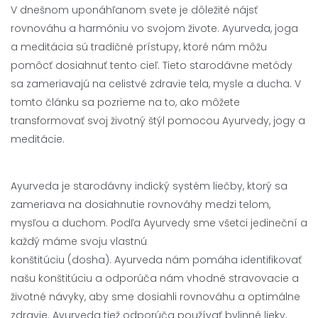
V dnešnom uponáhľanom svete je dôležité nájsť
rovnováhu a harmóniu vo svojom živote. Ayurveda, joga
a meditácia sú tradičné prístupy, ktoré nám môžu
pomôcť dosiahnuť tento cieľ. Tieto starodávne metódy
sa zameriavajú na celistvé zdravie tela, mysle a ducha. V
tomto článku sa pozrieme na to, ako môžete
transformovať svoj životný štýl pomocou Ayurvedy, jogy a
meditácie.
Ayurveda je starodávny indický systém liečby, ktorý sa
zameriava na dosiahnutie rovnováhy medzi telom,
mysľou a duchom. Podľa Ayurvedy sme všetci jedineční a
každý máme svoju vlastnú
konštitúciu (dosha). Ayurveda nám pomáha identifikovať
našu konštitúciu a odporúča nám vhodné stravovacie a
životné návyky, aby sme dosiahli rovnováhu a optimálne
zdravie. Ayurveda tiež odporúča používať bylinné lieky,