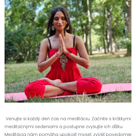
Venujte si každý deň čas na meditáciu. Začnite s krátkymi
meditačnými sedeniami a postupne zvyšujte ich dĺžku.
Meditácia nám pomáha upokojiť myseľ, zvýšiť povedomie