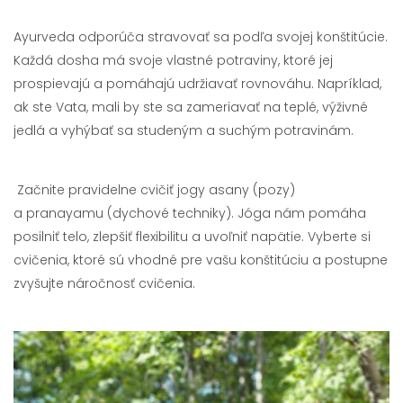
Ayurveda odporúča stravovať sa podľa svojej konštitúcie.
Každá dosha má svoje vlastné potraviny, ktoré jej
prospievajú a pomáhajú udržiavať rovnováhu. Napríklad,
ak ste Vata, mali by ste sa zameriavať na teplé, výživné
jedlá a vyhýbať sa studeným a suchým potravinám.
Začnite pravidelne cvičiť jogy asany (pozy)
a pranayamu (dychové techniky). Jóga nám pomáha
posilniť telo, zlepšiť flexibilitu a uvoľniť napätie. Vyberte si
cvičenia, ktoré sú vhodné pre vašu konštitúciu a postupne
zvyšujte náročnosť cvičenia.