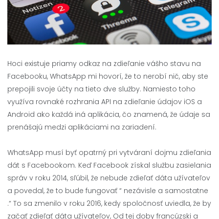
Hoci existuje priamy odkaz na zdieľanie vášho stavu na
Facebooku, WhatsApp mi hovorí, že to nerobí nič, aby ste
prepojili svoje účty na tieto dve služby. Namiesto toho
využíva rovnaké rozhrania API na zdieľanie údajov iOS a
Android ako každá iná aplikácia, čo znamená, že údaje sa
prenášajú medzi aplikáciami na zariadení.
WhatsApp musí byť opatrný pri vytváraní dojmu zdieľania
dát s Facebookom. Keď Facebook získal službu zasielania
správ v roku 2014, sľúbil, že nebude zdieľať dáta užívateľov
a povedal, že to bude fungovať “ nezávisle a samostatne
.“ To sa zmenilo v roku 2016, kedy spoločnosť uviedla, že by
začať zdieľať dáta užívateľov, Od tej doby francúzski a