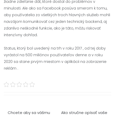
žiadne zdieľanie dát, ktoré dostal do problémov v
minulosti. Ale ako sa Facebook posúva smerom k tomu,
aby používatelia zo všetkých troch hlavných služieb mohli
navzájom komunikovať cez jeden technický backend, aj
zdanlivo neškodné funkcie, ako je táto, môžu riskovať
intenzívny dohľad.
Status, ktorý bol uvedený na trh v roku 2017 , od tej doby
vyrástol na 500 miliónov používateľov denne a v roku
2020 sa stane prvým miestom v aplikácii na zobrazenie
reklám .
Navigace
Chcete aby sa vášmu
Ako stručne opísať vaše