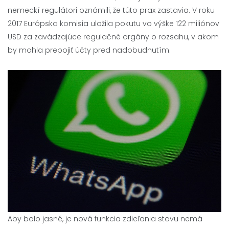
nemeckí regulátori oznámili, že túto prax zastavia. V roku
2017 Európska komisia uložila pokutu vo výške 122 miliónov
USD za zavádzajúce regulačné orgány o rozsahu, v akom
by mohla prepojiť účty pred nadobudnutím.
Aby bolo jasné, je nová funkcia zdieľania stavu nemá