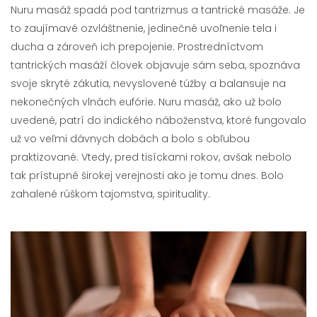
Nuru masáž spadá pod tantrizmus a tantrické masáže. Je
to zaujímavé ozvláštnenie, jedinečné uvoľnenie tela i
ducha a zároveň ich prepojenie. Prostredníctvom
tantrických masáží človek objavuje sám seba, spoznáva
svoje skryté zákutia, nevyslovené túžby a balansuje na
nekonečných vlnách eufórie. Nuru masáž, ako už bolo
uvedené, patrí do indického náboženstva, ktoré fungovalo
už vo veľmi dávnych dobách a bolo s obľubou
praktizované. Vtedy, pred tisíckami rokov, avšak nebolo
tak prístupné širokej verejnosti ako je tomu dnes. Bolo
zahalené rúškom tajomstva, spirituality.