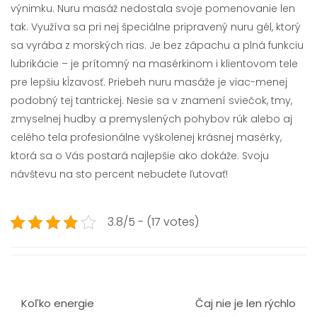
výnimku. Nuru masáž nedostala svoje pomenovanie len
tak. Využíva sa pri nej špeciálne pripravený nuru gél, ktorý
sa vyrába z morských rias. Je bez zápachu a plná funkciu
lubrikácie – je prítomný na masérkinom i klientovom tele
pre lepšiu kĺzavosť. Priebeh nuru masáže je viac-menej
podobný tej tantrickej. Nesie sa v znamení sviečok, tmy,
zmyselnej hudby a premyslených pohybov rúk alebo aj
celého tela profesionálne vyškolenej krásnej masérky,
ktorá sa o Vás postará najlepšie ako dokáže. Svoju
návštevu na sto percent nebudete ľutovať!
3.8/5 - (17 votes)
Navigace
Koľko energie
Čaj nie je len rýchlo