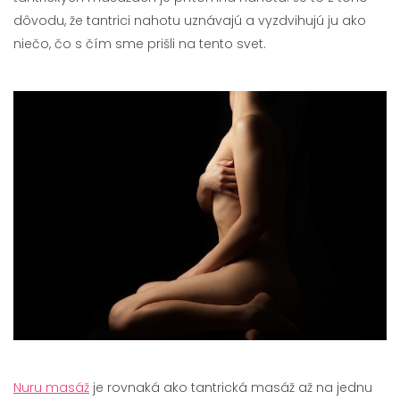
dôvodu, že tantrici nahotu uznávajú a vyzdvihujú ju ako
niečo, čo s čím sme prišli na tento svet.
Nuru masáž
je rovnaká ako tantrická masáž až na jednu