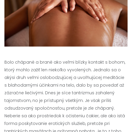
Bolo chápané a brané ako veľmi blízky kontakt s bohom,
ktorý mohlo zažiť len niekoľko vyvolených. Jednalo sa o
akýsi druh veľmi oslobodzujúcej a uvoľňujúcej meditácie
s blahodarnými účinkami na telo, dalo by sa povedať až
zázračne liečivými. Dnes je síce tantrizmus zahalený
tajomstvom, no je prístupný všetkým. Je však príliš
odsudzovaný spoločnosťou, pretože je zle chápaný.
Neberie sa ako prostriedok k očisteniu čakier, ale ako istá
forma poskytovanie erotických služieb, pretože pri
tantrických masážach je prítomná nahota. Je to z toho